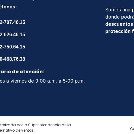
procesada.
éfonos:
Somos una
donde podrá
POR FAVOR, INICIE SESIÓN PARA CONTINUAR.
2-707.46.15
descuentos
protección f
Iniciar Sesión
2-626.46.15
2-750.64.15
Registrarse
0-468.76.38
ario de atención:
es a viernes de 9:00 a.m. a 5:00 p.m.
torizada por la Superintendencia de la
C
rnativo de ventas.