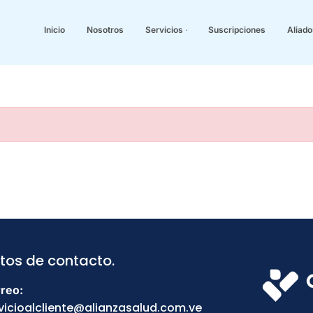
Inicio
Nosotros
Servicios
Suscripciones
Aliado
tos de contacto.
×
Su solicitud no ha sido
reo:
vicioalcliente@alianzasalud.com.ve