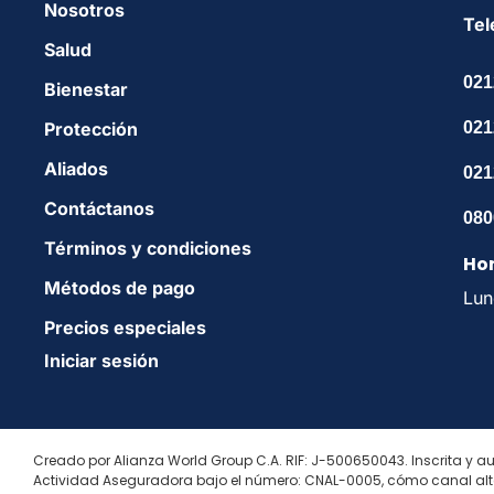
Nosotros
Tel
Salud
021
Bienestar
Protección
021
Aliados
021
Contáctanos
080
Términos y condiciones
Hor
Métodos de pago
Lun
Precios especiales
Iniciar sesión
Creado por Alianza World Group C.A. RIF: J-500650043. Inscrita y au
Actividad Aseguradora bajo el número: CNAL-0005, cómo canal alte