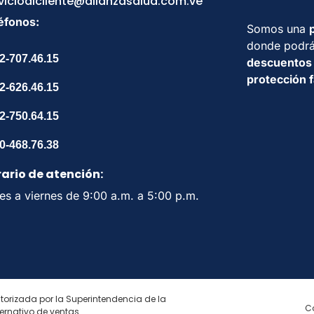
vicioalcliente@alianzasalud.com.ve
éfonos:
Somos una
donde podrá
2-707.46.15
descuentos
protección f
2-626.46.15
2-750.64.15
0-468.76.38
ario de atención:
es a viernes de 9:00 a.m. a 5:00 p.m.
torizada por la Superintendencia de la
C
rnativo de ventas.