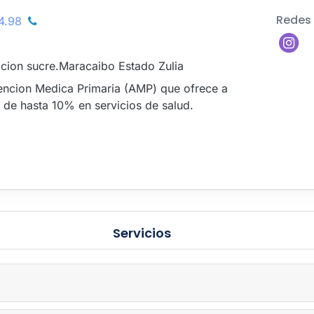
Redes 
4.98
acion sucre.Maracaibo Estado Zulia
tencion Medica Primaria (AMP) que ofrece a
 de hasta 10% en servicios de salud.
Servicios
×
Su solicitud no ha sido
procesada.