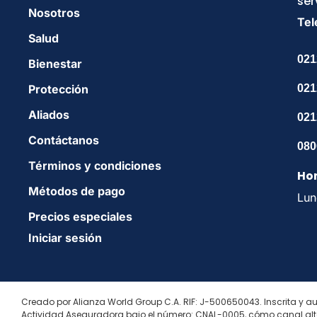
ser
Nosotros
Tel
Salud
021
Bienestar
Protección
021
Aliados
021
Contáctanos
080
Términos y condiciones
Hor
Métodos de pago
Lun
Precios especiales
Iniciar sesión
Creado por Alianza World Group C.A. RIF: J-500650043. Inscrita y au
Actividad Aseguradora bajo el número: CNAL-0005, cómo canal alte