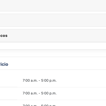
POR FAVOR, INICIE SESIÓN PARA CONTINUAR.
Iniciar Sesión
Registrarse
icos
icio
7:00 a.m. - 5:00 p.m.
7:00 a.m. - 5:00 p.m.
7:00 a.m. - 5:00 p.m.