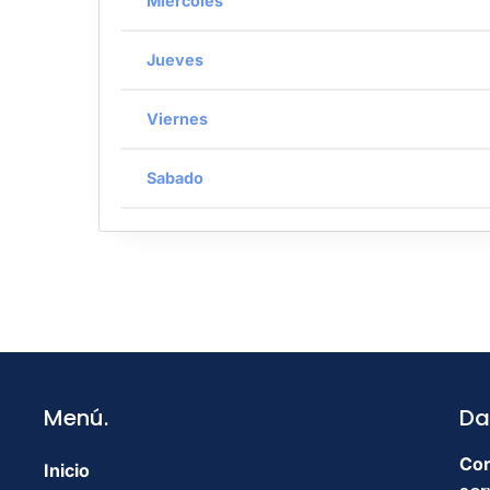
Miercoles
Jueves
Viernes
Sabado
Menú.
Da
Cor
Inicio